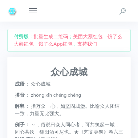
付费版：
批量生成二维码
；
美团大额红包
，
饿了么
大额红包
，
饿了么App红包
，
支持我们
众心成城
成语：
众心成城
拼音：
zhòng xīn chéng chéng
解释：
指万众一心，如坚固城堡。比喻众人团结
一致，力量无比强大。
例子：
～，俗说曰众人同心者，可共筑起一城，
同心共饮，雒阳酒可尽也。★《艺文类聚》卷六三