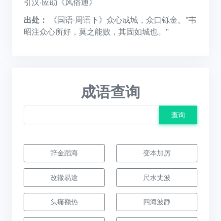
引汉·应劭《风俗通》
出处：
《国语·周语下》众心成城，众口铄金。”韦
昭注众心所好，莫之能败，其固如城也。”
成语查询
查询
辞金蹈海
变本加厉
改辙易途
尺水丈波
头痛额热
四海波静