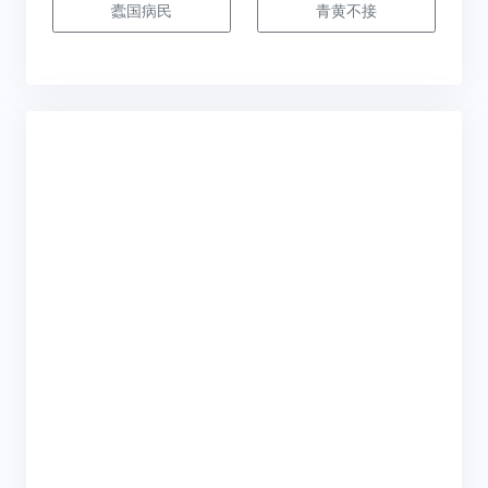
蠹国病民
青黄不接