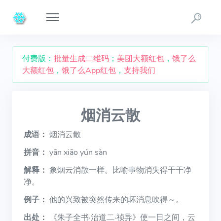
付费版：
批量生成二维码
；
美团大额红包
，
饿了么
大额红包
，
饿了么App红包
，
支持我们
烟消云散
成语：
烟消云散
拼音：
yān xiāo yún sàn
解释：
象烟云消散一样。比喻事物消失得干干净
净。
例子：
他的兴致被突然传来的坏消息吹得～。
出处：
《朱子全书·治道二·祯异》使一日之间，云