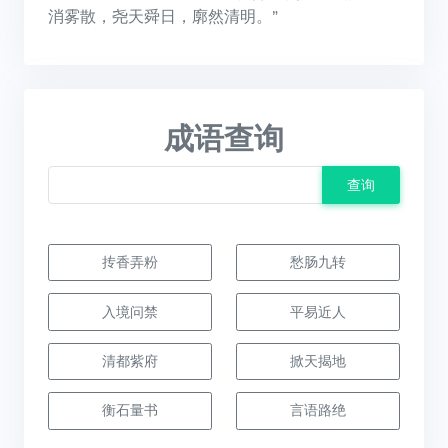
消雾散，尧天舜日，廓然清明。”
成语查询
查询
抟香弄粉
愁肠九转
入境问禁
平易近人
清都紫府
掀天揭地
衡石量书
言语路绝