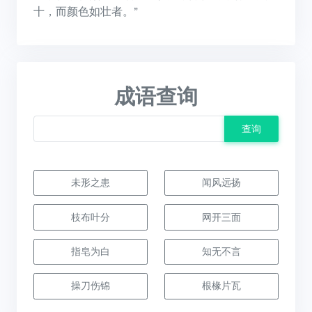
十，而颜色如壮者。”
成语查询
查询
未形之患
闻风远扬
枝布叶分
网开三面
指皂为白
知无不言
操刀伤锦
根椽片瓦