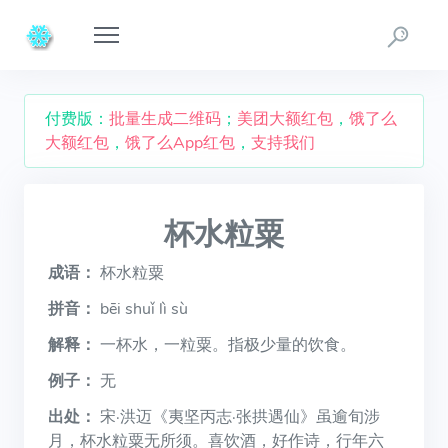
付费版：
批量生成二维码
；
美团大额红包
，
饿了么
大额红包
，
饿了么App红包
，
支持我们
杯水粒粟
成语：
杯水粒粟
拼音：
bēi shuǐ lì sù
解释：
一杯水，一粒粟。指极少量的饮食。
例子：
无
出处：
宋·洪迈《夷坚丙志·张拱遇仙》虽逾旬涉
月，杯水粒粟无所须。喜饮酒，好作诗，行年六