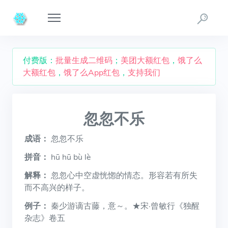
付费版：
批量生成二维码
；
美团大额红包
，
饿了么
大额红包
，
饿了么App红包
，
支持我们
忽忽不乐
成语：
忽忽不乐
拼音：
hū hū bù lè
解释：
忽忽心中空虚恍惚的情态。形容若有所失
而不高兴的样子。
例子：
秦少游谪古藤，意～。★宋·曾敏行《独醒
杂志》卷五