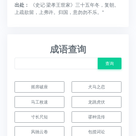
出处：
《史记·梁孝王世家》三十五年冬，复朝。
上疏欲留，上弗许。归国，意勿勿不乐。”
成语查询
查询
摇席破座
犬马之恋
马工枚速
龙跳虎伏
寸长尺短
谬种流传
风驰云卷
包揽词讼