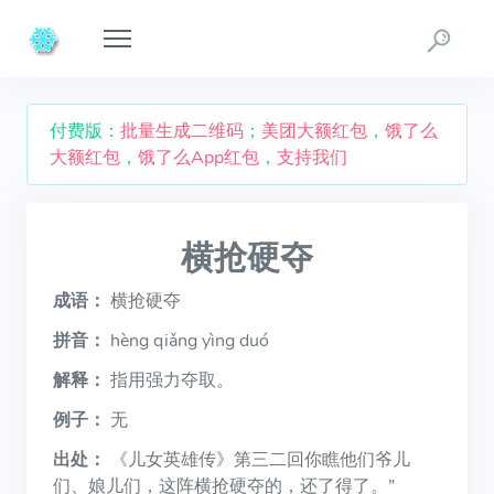
付费版：
批量生成二维码
；
美团大额红包
，
饿了么
大额红包
，
饿了么App红包
，
支持我们
横抢硬夺
成语：
横抢硬夺
拼音：
hèng qiǎng yìng duó
解释：
指用强力夺取。
例子：
无
出处：
《儿女英雄传》第三二回你瞧他们爷儿
们、娘儿们，这阵横抢硬夺的，还了得了。”