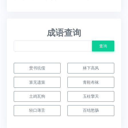
成语查询
查询
焚书坑儒
林下高风
算无遗策
青鞋布袜
土鸡瓦狗
玉柱擎天
轻口薄舌
百结愁肠