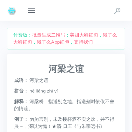
付费版：
批量生成二维码
；
美团大额红包
，
饿了么
大额红包
，
饿了么App红包
，
支持我们
河梁之谊
成语：
河梁之谊
拼音：
hé liáng zhì yí
解释：
河梁桥，指送别之地。指送别时依依不舍
的情谊。
例子：
匆匆言别，未及接杯酒不实之欢，并不得
展～，深以为愧！★清·归庄《与朱宗远书》