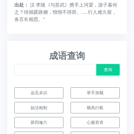
出处：
汉·李陵《与苏武》携手上河梁，游子暮何
之？徘徊蹊路侧，悢悢不得辞。……行人难久留，
各言长相思。”
成语查询
查询
远见卓识
举手加额
如法炮制
顺风行船
骈四俪六
心服首肯