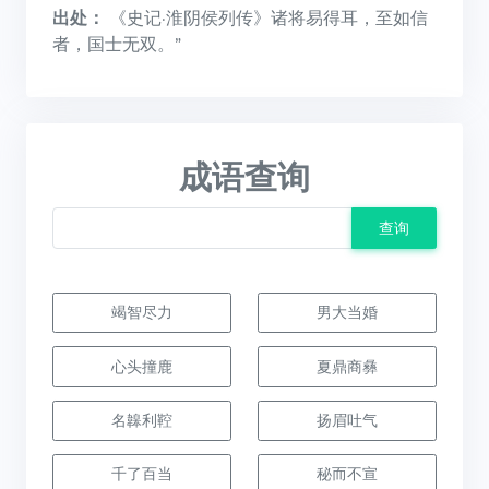
出处：
《史记·淮阴侯列传》诸将易得耳，至如信
者，国士无双。”
成语查询
查询
竭智尽力
男大当婚
心头撞鹿
夏鼎商彝
名韟利鞚
扬眉吐气
千了百当
秘而不宣