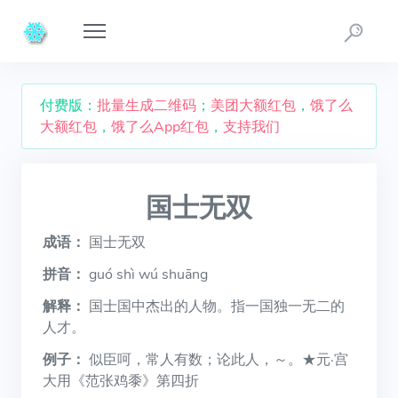
付费版：
批量生成二维码
；
美团大额红包
，
饿了么
大额红包
，
饿了么App红包
，
支持我们
国士无双
成语：
国士无双
拼音：
guó shì wú shuāng
解释：
国士国中杰出的人物。指一国独一无二的
人才。
例子：
似臣呵，常人有数；论此人，～。★元·宫
大用《范张鸡黍》第四折