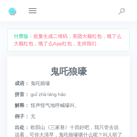
付费版：
批量生成二维码
；
美团大额红包
，
饿了么
大额红包
，
饿了么App红包
，
支持我们
鬼吒狼嚎
成语：
鬼吒狼嚎
拼音：
guǐ zhà láng háo
解释：
怪声怪气地呼喊嚎叫。
例子：
无
出处：
欧阳山《三家巷》十四好吧，我只管去说
说看，可你大清早，鬼吒狼嚎嚷什么呢？叫人听了