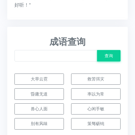
好听！”
成语查询
查询
大旱云霓
救苦弭灾
昏庸无道
率以为常
兽心人面
心闲手敏
别有风味
策驽砺钝