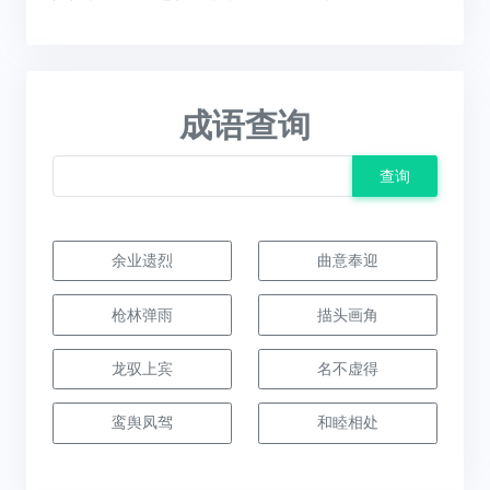
成语查询
查询
余业遗烈
曲意奉迎
枪林弹雨
描头画角
龙驭上宾
名不虚得
鸾舆凤驾
和睦相处