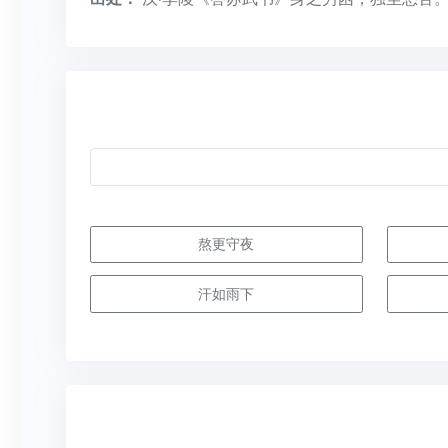
熬更守夜
汗如雨下