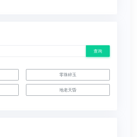
查询
零珠碎玉
地老天昏