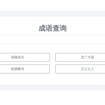
成语查询
易辙改弦
意广才疏
附骥攀鸿
王公大人