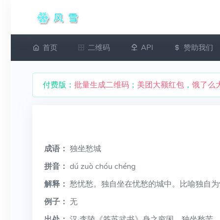
首页
二维码
API
赞助我们
付费版：
批量生成二维码
；
美团大额红包
，
饿了么
成语：
独坐愁城
拼音：
dú zuò chóu chéng
解释：
愁忧愁。独自坐在忧愁的城中。比喻独自为
例子：
无
出处：
汉·李陵《答苏武书》身之穷困，独坐愁苦。