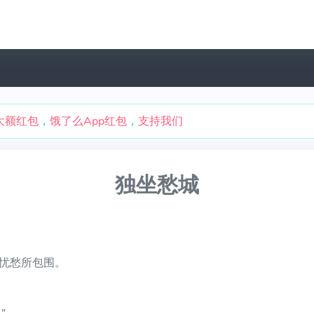
大额红包
，
饿了么App红包
，
支持我们
独坐愁城
忧愁所包围。
”