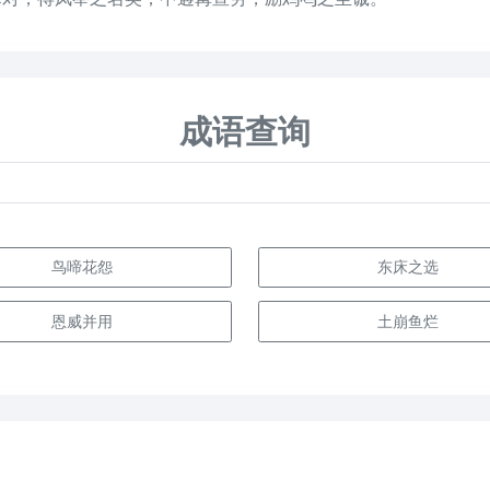
成语查询
鸟啼花怨
东床之选
恩威并用
土崩鱼烂