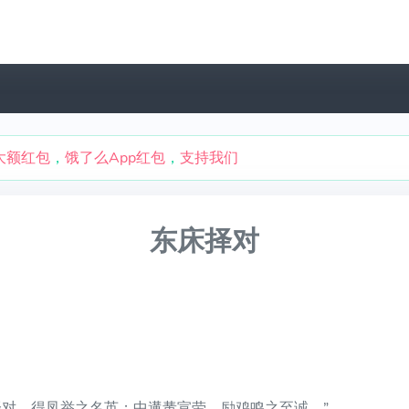
大额红包
，
饿了么App红包
，
支持我们
东床择对
择对，得凤举之名英；中遘冓宣劳，励鸡鸣之至诚。”