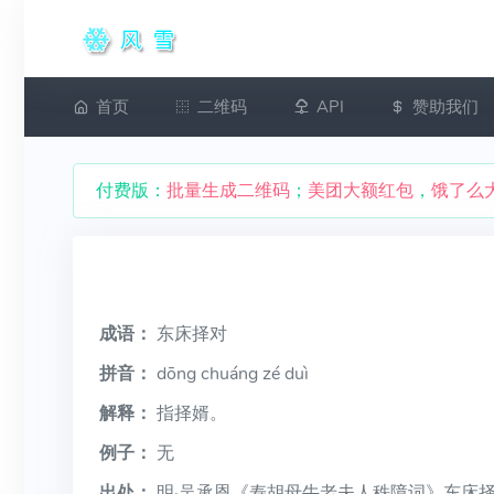
首页
二维码
API
赞助我们
付费版：
批量生成二维码
；
美团大额红包
，
饿了么
成语：
东床择对
拼音：
dōng chuáng zé duì
解释：
指择婿。
例子：
无
出处：
明·吴承恩《寿胡母牛老夫人秩障词》东床