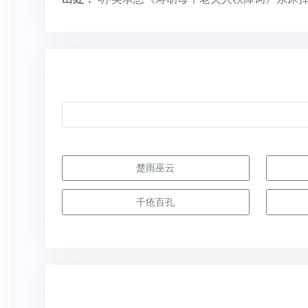
楚雨巫云
千疮百孔