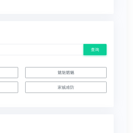
查询
魑魅魍魉
家贼难防