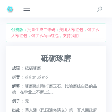
付费版：
批量生成二维码
；
美团大额红包
，
饿了么
大额红包
，
饿了么App红包
，
支持我们
砥砺琢磨
成语：
砥砺琢磨
拼音：
dǐ lì zhuó mó
解释：
琢磨雕刻和打磨玉石。比喻磨练自己的品
德，在学业上不断上进。
例子：
无
出处：
蔡东潘《民国通俗演义》第一百八回政府