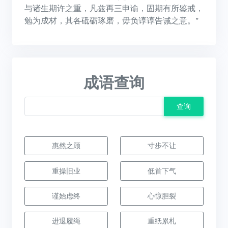
与诸生期许之重，凡兹再三申谕，固期有所鉴戒，
勉为成材，其各砥砺琢磨，毋负谆谆告诫之意。”
成语查询
查询
惠然之顾
寸步不让
重操旧业
低首下气
谨始虑终
心惊胆裂
进退履绳
重纸累札