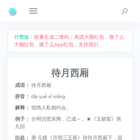
付费版：
批量生成二维码
；
美团大额红包
，
饿了么
大额红包
，
饿了么App红包
，
支持我们
待月西厢
成语：
待月西厢
拼音：
dài yuè xī xiāng
解释：
指情人私相约会。
例子：
分明访贤东阁，已成～。★《玉娇梨》第
九回
出处：
唐·元稹《月明三五夜》诗待月西厢下，迎