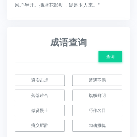
风户半开。拂墙花影动，疑是玉人来。”
成语查询
查询
避实击虚
遭遇不偶
落落难合
旗帜鲜明
傲贤慢士
巧作名目
瘠义肥辞
勾魂摄魄