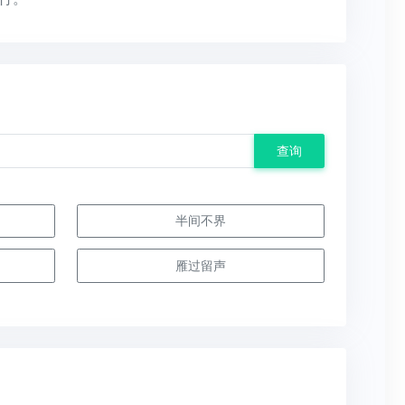
查询
半间不界
雁过留声