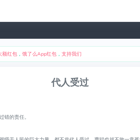
大额红包
，
饿了么App红包
，
支持我们
代人受过
过错的责任。
阀慑于人民的巨大力量，都不肯代人受过，曹辊也就不敢一意孤