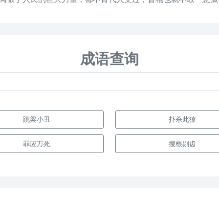
成语查询
跳梁小丑
扑杀此獠
罪应万死
搜根剔齿