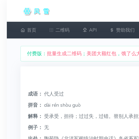
首页
二维码
API
赞助我们
付费版：
批量生成二维码
；
美团大额红包
，
饿了么
成语：
代人受过
拼音：
dài rén shòu guò
解释：
受承受，担待；过过失，过错。替别人承担
例子：
无
出处：
陶菊隐《北洋军阀统治时期史话》各省系军