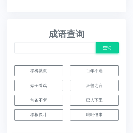
成语查询
查询
移樽就教
百年不遇
矮子看戏
狂瞽之言
常备不懈
巴人下里
移根换叶
咄咄怪事