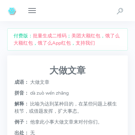
付费版：
批量生成二维码
；
美团大额红包
，
饿了么
大额红包
，
饿了么App红包
，
支持我们
大做文章
成语：
大做文章
拼音：
dà zuò wén zhāng
解释：
比喻为达到某种目的，在某些问题上横生
枝节，或借题发挥，扩大事态。
例子：
他拿此小事大做文章来对付你们。
出处：
无