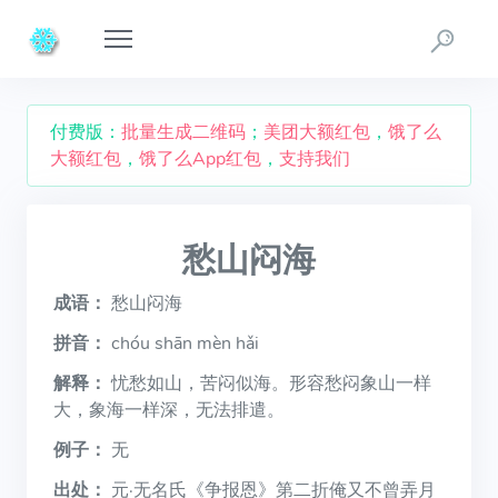
付费版：
批量生成二维码
；
美团大额红包
，
饿了么
大额红包
，
饿了么App红包
，
支持我们
愁山闷海
成语：
愁山闷海
拼音：
chóu shān mèn hǎi
解释：
忧愁如山，苦闷似海。形容愁闷象山一样
大，象海一样深，无法排遣。
例子：
无
出处：
元·无名氏《争报恩》第二折俺又不曾弄月