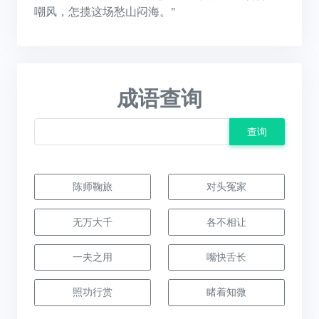
嘲风，怎揽这场愁山闷海。”
成语查询
查询
陈师鞠旅
对头冤家
无万大千
各不相让
一夫之用
嘴快舌长
照功行赏
睹着知微