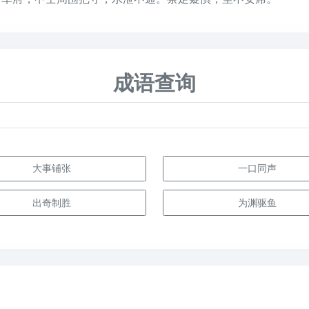
成语查询
大事铺张
一口同声
出奇制胜
为渊驱鱼