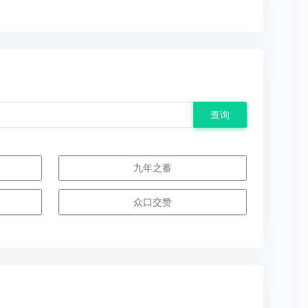
查询
九年之蓄
众口交赞