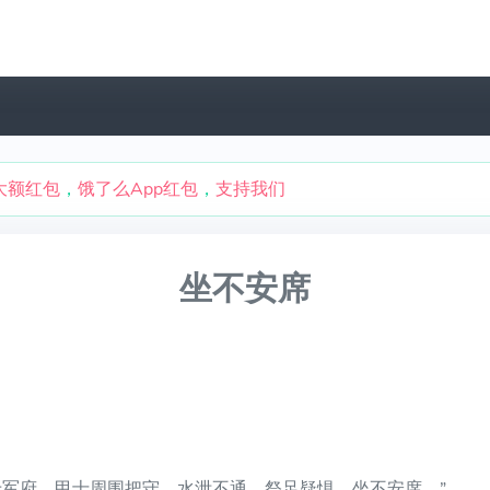
大额红包
，
饿了么App红包
，
支持我们
坐不安席
于军府，甲士周围把守，水泄不通。祭足疑惧，坐不安席。”