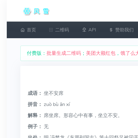
首页
二维码
API
赞助我们
付费版：
批量生成二维码
；
美团大额红包
，
饿了么
成语：
坐不安席
拼音：
zuò bù ān xí
解释：
席坐席。形容心中有事，坐立不安。
例子：
无
出处：
明·冯梦龙《东周列国志》第十回祭足被囚