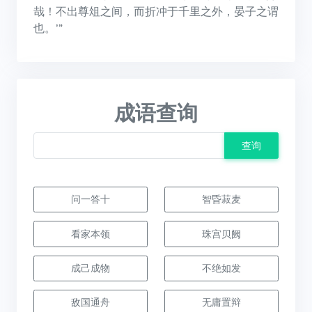
哉！不出尊俎之间，而折冲于千里之外，晏子之谓
也。’”
成语查询
查询
问一答十
智昏菽麦
看家本领
珠宫贝阙
成己成物
不绝如发
敌国通舟
无庸置辩