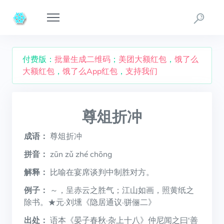
付费版：
批量生成二维码
；
美团大额红包
，
饿了么
大额红包
，
饿了么App红包
，
支持我们
尊俎折冲
成语：
尊俎折冲
拼音：
zūn zǔ zhé chōng
解释：
比喻在宴席谈判中制胜对方。
例子：
～，呈赤云之胜气；江山如画，照黄纸之
除书。★元·刘壎《隐居通议·骈俪二》
出处：
语本《晏子春秋·杂上十八》仲尼闻之曰‘善