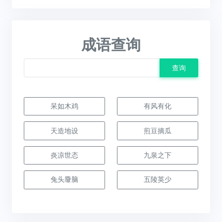
成语查询
查询
呆如木鸡
有风有化
天造地设
煎豆摘瓜
炎凉世态
九泉之下
兔头麞脑
五陵英少