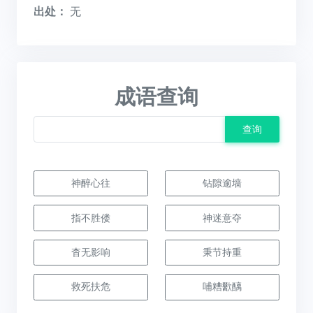
出处：
无
成语查询
查询
神醉心往
钻隙逾墙
指不胜偻
神迷意夺
杳无影响
秉节持重
救死扶危
哺糟歠醨