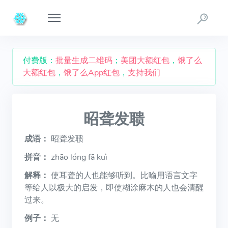
付费版：
批量生成二维码
；
美团大额红包
，
饿了么
大额红包
，
饿了么App红包
，
支持我们
昭聋发聩
成语：
昭聋发聩
拼音：
zhāo lóng fā kuì
解释：
使耳聋的人也能够听到。比喻用语言文字
等给人以极大的启发，即使糊涂麻木的人也会清醒
过来。
例子：
无