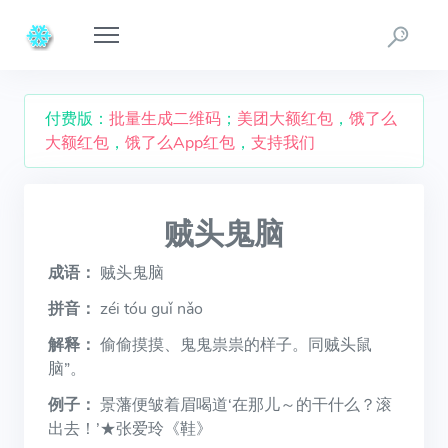
付费版：
批量生成二维码
；
美团大额红包
，
饿了么
大额红包
，
饿了么App红包
，
支持我们
贼头鬼脑
成语：
贼头鬼脑
拼音：
zéi tóu guǐ nǎo
解释：
偷偷摸摸、鬼鬼祟祟的样子。同贼头鼠
脑”。
例子：
景藩便皱着眉喝道‘在那儿～的干什么？滚
出去！’★张爱玲《鞋》