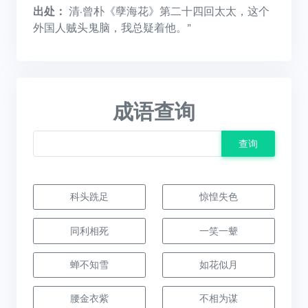
出处：
清·曾朴《孽海花》第二十四回太太，这个
外国人贼头鬼脑，我总疑着他。”
成语查询
查询
科头跣足
惊惶失色
同利相死
一笑一颦
蝉不知雪
如花似月
腰金衣紫
不相为谋