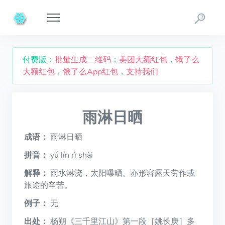
付费版：
批量生成二维码
；
美团大额红包
，
饿了么
大额红包
，
饿了么App红包
，
支持我们
雨淋日晒
成语：
雨淋日晒
拼音：
yǔ lín rì shài
解释：
雨水淋浇，太阳曝晒。亦形容露天劳作或
旅途的辛苦。
例子：
无
出处：
杨朔《三千里江山》第一段［姚长庚］多