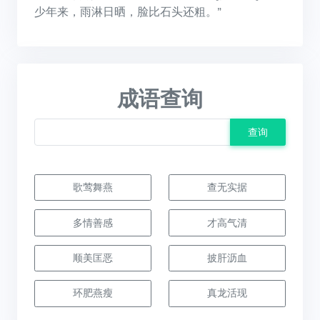
少年来，雨淋日晒，脸比石头还粗。”
成语查询
查询
歌莺舞燕
查无实据
多情善感
才高气清
顺美匡恶
披肝沥血
环肥燕瘦
真龙活现