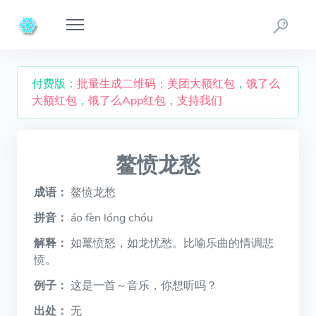
付费版：
批量生成二维码
；
美团大额红包
，
饿了么
大额红包
，
饿了么App红包
，
支持我们
鳌愤龙愁
成语：
鳌愤龙愁
拼音：
áo fèn lóng chóu
解释：
如鼍愤怒，如龙忧愁。比喻乐曲的情调悲
愤。
例子：
这是一首～音乐，你想听吗？
出处：
无