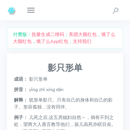
付费版：
批量生成二维码
；
美团大额红包
，
饿了么
大额红包
，
饿了么App红包
，
支持我们
影只形单
成语：
影只形单
拼音：
yǐng zhī xíng dān
解释：
犹形单影只。只有自己的身体和自己的影
子。形容孤独，没有同伴。
例子：
儿死之后,这五房媳妇自然～，倘有不到之
处，望两大人善言教导他们，孩儿虽死亦瞑目矣。