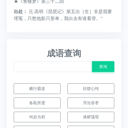
★《青楼梦》第三十二回
出处：
元·高明《琵琶记》第五出［生］非是我要
埋冤，只愁他影只形单，我出去有谁看管。”
成语查询
查询
横行霸道
目眢心忳
各取所需
浑沦吞枣
何必当初
涤秽荡瑕