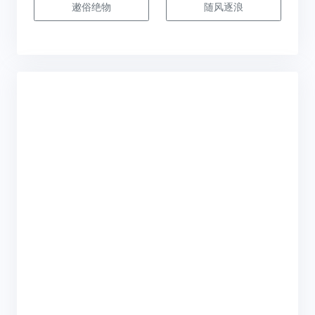
遫俗绝物
随风逐浪