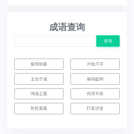
成语查询
查询
偷营劫寨
片纸只字
玉汝于成
偷鸡盗狗
鸿渐之翼
停滞不前
乾乾翼翼
打富济贫