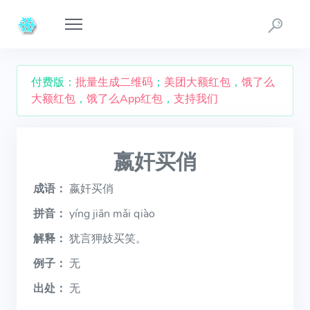
付费版：
批量生成二维码
；
美团大额红包
，
饿了么
大额红包
，
饿了么App红包
，
支持我们
嬴奸买俏
成语：
嬴奸买俏
拼音：
yíng jiān mǎi qiào
解释：
犹言狎妓买笑。
例子：
无
出处：
无