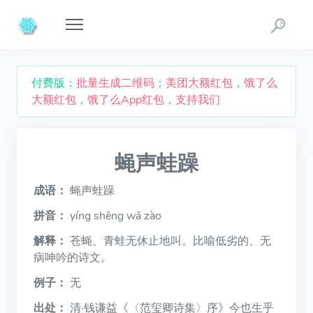
付费版：
批量生成二维码
；
美团大额红包
，
饿了么
大额红包
，
饿了么App红包
，
支持我们
蝇声蛙躁
成语：
蝇声蛙躁
拼音：
yíng shēng wā zào
解释：
苍蝇、青蛙无休止地叫。比喻低劣的、无
病呻吟的诗文。
例子：
无
出处：
清·钱谦益《〈范玺卿诗集〉序》今也生乎