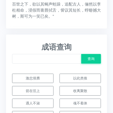
百世之下，欲以其蝇声蛙躁，追配古人，俪然以李
杜相命，浸假而膏唇拭舌，訾议其短长，蜉蝣撼大
树，斯可为一笑已矣。”
成语查询
查询
激忿填膺
以此类推
箭在弦上
收离聚散
遇人不淑
魂不着体