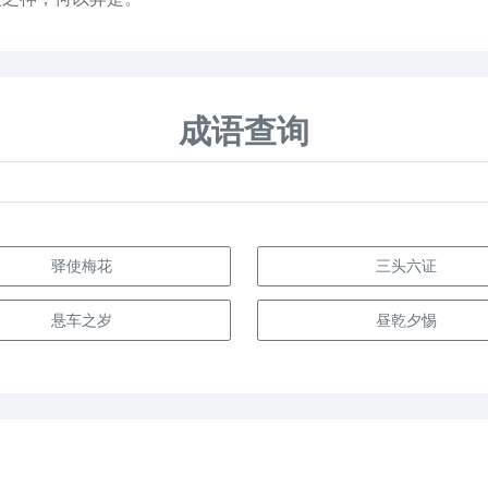
成语查询
驿使梅花
三头六证
悬车之岁
昼乾夕惕