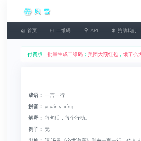
首页
二维码
API
赞助我们
付费版：
批量生成二维码
；
美团大额红包
，
饿了么
成语：
一言一行
拼音：
yī yán yī xíng
解释：
每句话，每个行动。
例子：
无
出处：
清·冯景《今世说序》则夫一言一行，传其人