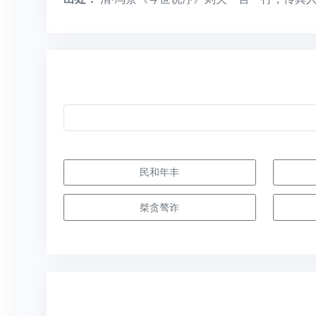
民和年丰
桀贪骜诈