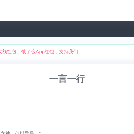
大额红包
，
饿了么App红包
，
支持我们
一言一行
之神，何以异是。”