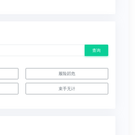
查询
履险蹈危
束手无计