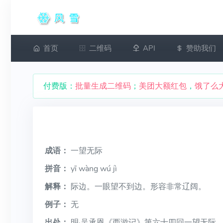
首页
二维码
API
赞助我们
付费版：
批量生成二维码
；
美团大额红包
，
饿了么
成语：
一望无际
拼音：
yī wàng wú jì
解释：
际边。一眼望不到边。形容非常辽阔。
例子：
无
出处：
明·吴承恩《西游记》第六十四回一望无际，