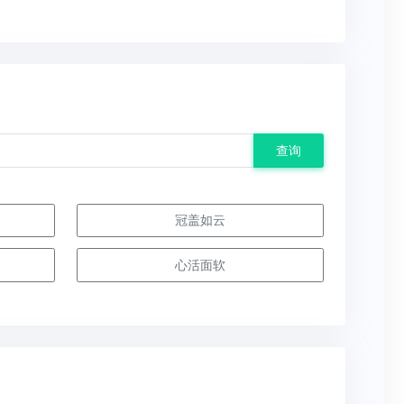
查询
冠盖如云
心活面软