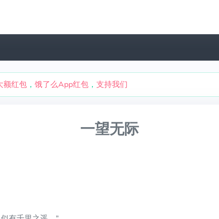
大额红包
，
饿了么App红包
，
支持我们
一望无际
似有千里之遥。”