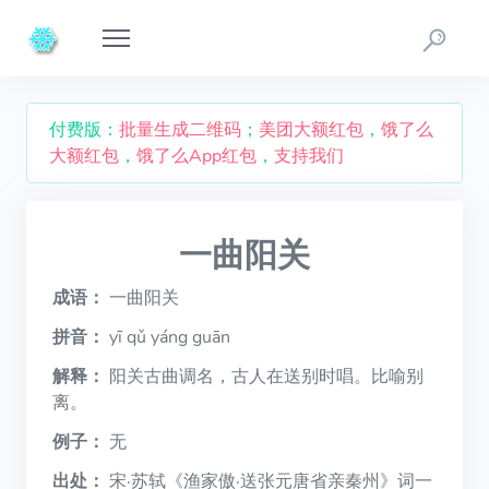
付费版：
批量生成二维码
；
美团大额红包
，
饿了么
大额红包
，
饿了么App红包
，
支持我们
一曲阳关
成语：
一曲阳关
拼音：
yī qǔ yáng guān
解释：
阳关古曲调名，古人在送别时唱。比喻别
离。
例子：
无
出处：
宋·苏轼《渔家傲·送张元唐省亲秦州》词一