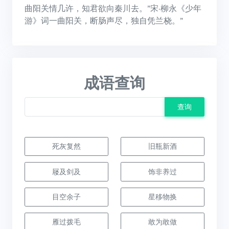
曲阳关情几许，知君欲向秦川去。”宋·柳永《少年
游》词一曲阳关，断肠声尽，独自凭兰桡。”
成语查询
查询
死灰复然
旧瓶新酒
屦及剑及
饰非养过
目空余子
星移物换
雁过拨毛
敢为敢做