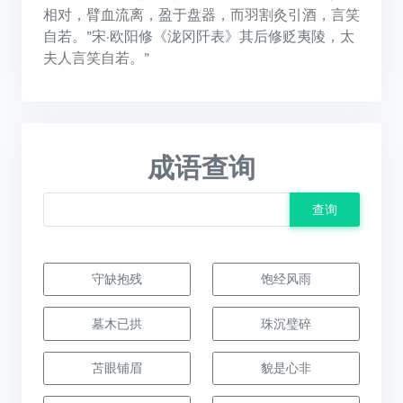
相对，臂血流离，盈于盘器，而羽割灸引酒，言笑
自若。”宋·欧阳修《泷冈阡表》其后修贬夷陵，太
夫人言笑自若。”
成语查询
查询
守缺抱残
饱经风雨
墓木已拱
珠沉璧碎
苫眼铺眉
貌是心非