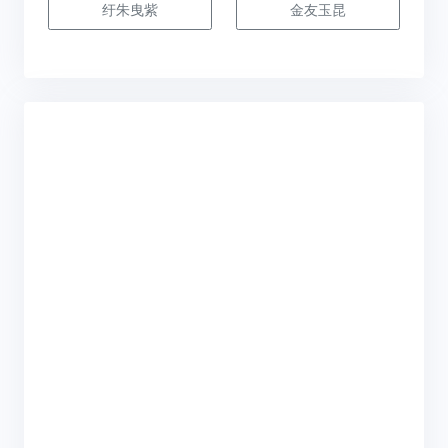
纡朱曳紫
金友玉昆