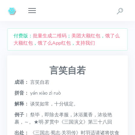
付费版：
批量生成二维码
；
美团大额红包
，
饿了么
大额红包
，
饿了么App红包
，
支持我们
言笑自若
成语：
言笑自若
拼音：
yán xiào zì ruò
解释：
谈笑如常，十分镇定。
例子：
祭毕，即除去孝服，沐浴薰香，浓妆艳
裹，～。★明·罗贯中《三国演义》第三十八回
出处：
《三国志·蜀志·关羽传》时羽适请诸将饮食