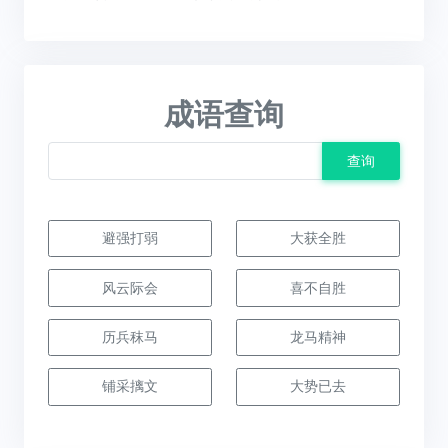
成语查询
查询
避强打弱
大获全胜
风云际会
喜不自胜
历兵秣马
龙马精神
铺采摛文
大势已去