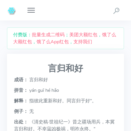
付费版：
批量生成二维码
；
美团大额红包
，
饿了么
大额红包
，
饿了么App红包
，
支持我们
言归和好
成语：
言归和好
拼音：
yán guī hé hǎo
解释：
指彼此重新和好。同言归于好”。
例子：
无
出处：
《清史稿·世祖纪一》昔之疆场用兵，本冀
言归和好。不幸寇凶极祸，明祚永终。”