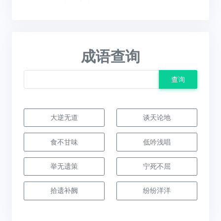
成语查询
查询
大逆无道
谈天论地
食不甘味
低吟浅唱
举无遗策
宁死不屈
拾遗补阙
纷纷洋洋