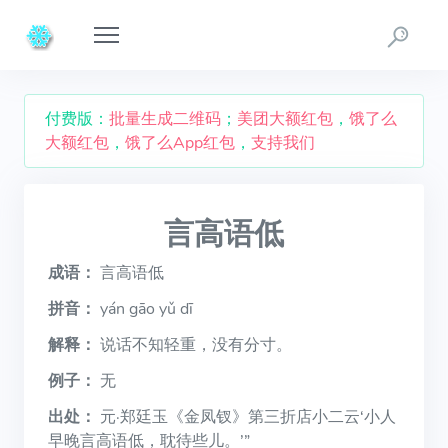
付费版：
批量生成二维码
；
美团大额红包
，
饿了么
大额红包
，
饿了么App红包
，
支持我们
言高语低
成语：
言高语低
拼音：
yán gāo yǔ dī
解释：
说话不知轻重，没有分寸。
例子：
无
出处：
元·郑廷玉《金凤钗》第三折店小二云‘小人
早晚言高语低，耽待些儿。’”