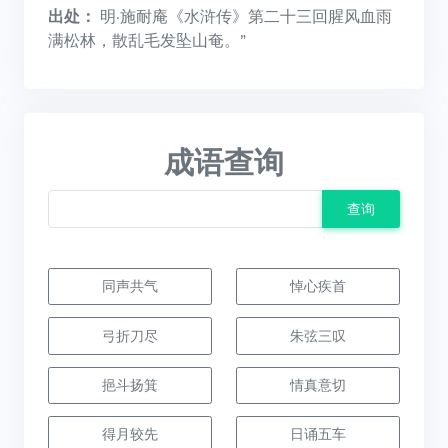
出处：
明·施耐庵《水浒传》第二十三回腥风血雨
满松林，散乱毛发坠山奄。”
成语查询
查询
同声共气
悼心疾首
弓折刀尽
朱弦三叹
挹斗扬箕
情真意切
得月较先
日诵五车