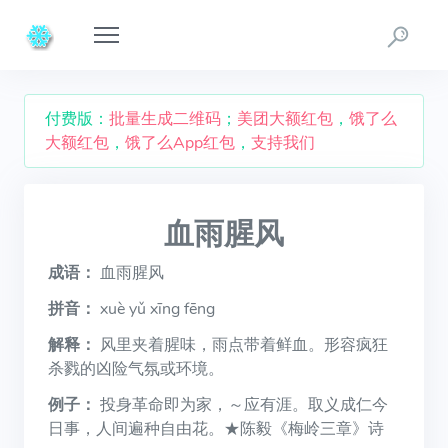
付费版：
批量生成二维码
；
美团大额红包
，
饿了么
大额红包
，
饿了么App红包
，
支持我们
血雨腥风
成语：
血雨腥风
拼音：
xuè yǔ xīng fēng
解释：
风里夹着腥味，雨点带着鲜血。形容疯狂
杀戮的凶险气氛或环境。
例子：
投身革命即为家，～应有涯。取义成仁今
日事，人间遍种自由花。★陈毅《梅岭三章》诗