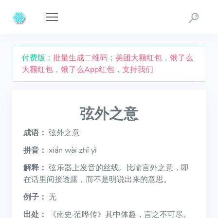
付费版：
批量生成二维码
；
美团大额红包
，
饿了么
大额红包
，
饿了么App红包
，
支持我们
弦外之意
成语：
弦外之意
拼音：
xián wài zhī yì
解释：
弦乐器上发音的丝线。比喻言外之意，即
在话里间接透露，而不是明说出来的意思。
例子：
无
出处：
《南史·范晔传》其中体趣，言之不可尽。