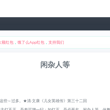
大额红包
，
饿了么App红包
，
支持我们
闲杂人等
这些～过多。★清·文康《儿女英雄传》第三十二回
内主灯不灭，吾寿可增一纪；如灯灭，吾必死矣。闲杂人等，休教