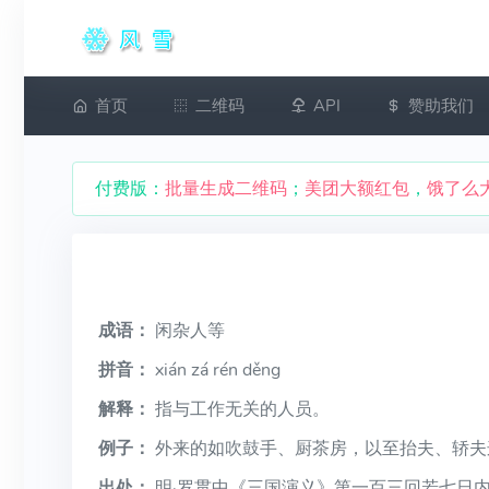
首页
二维码
API
赞助我们
付费版：
批量生成二维码
；
美团大额红包
，
饿了么
成语：
闲杂人等
拼音：
xián zá rén děng
解释：
指与工作无关的人员。
例子：
外来的如吹鼓手、厨茶房，以至抬夫、轿夫
出处：
明·罗贯中《三国演义》第一百三回若七日