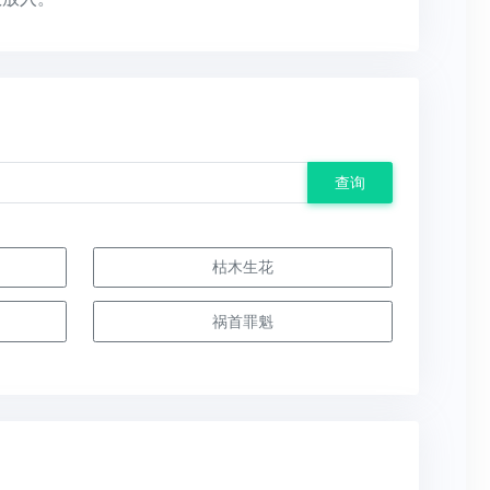
查询
枯木生花
祸首罪魁