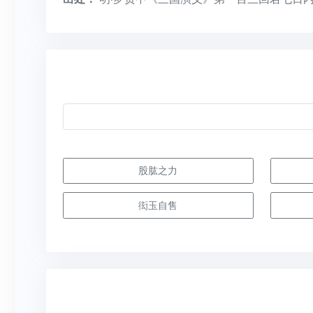
股肱之力
衒玉自售