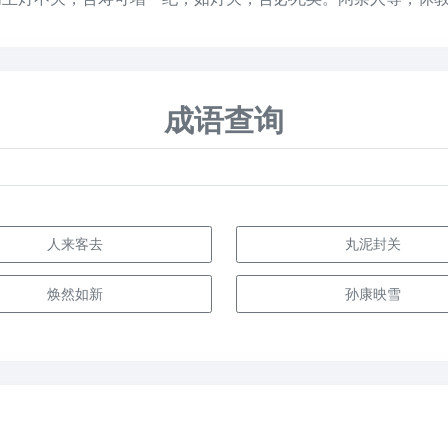
成语查询
人来客去
丸泥封关
焕然如新
孙康映雪