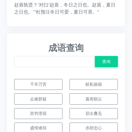
赵盾孰贤？’对曰‘赵衰，冬日之日也。赵盾，夏日
之日也。’”杜预注冬日可爱，夏日可畏。”
成语查询
查询
千辛万苦
赃私狼籍
众难群疑
暮雨朝云
辞穷理屈
层出叠见
盛情难却
赤胆忠心