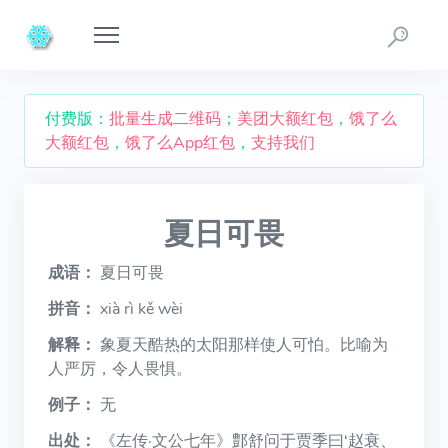
付费版：
批量生成二维码
；
美团大额红包
，
饿了么
大额红包
，
饿了么App红包
，
支持我们
夏日可畏
成语：
夏日可畏
拼音：
xià rì kě wèi
解释：
象夏天酷热的太阳那样使人可怕。比喻为
人严厉，令人畏惧。
例子：
无
出处：
《左传·文公七年》鄷舒问于贾季曰‘赵衰、