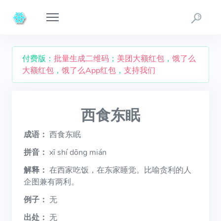
付费版：
批量生成二维码
；
美团大额红包
，
饿了么
大额红包
，
饿了么App红包
，
支持我们
西食东眠
成语：
西食东眠
拼音：
xī shí dōng mián
解释：
在西家吃饭，在东家睡觉。比喻贪利的人
企图兼有两利。
例子：
无
出处：
无