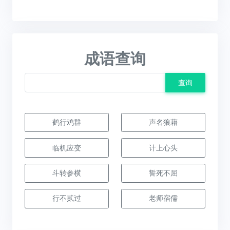
成语查询
查询
鹤行鸡群
声名狼藉
临机应变
计上心头
斗转参横
誓死不屈
行不贰过
老师宿儒