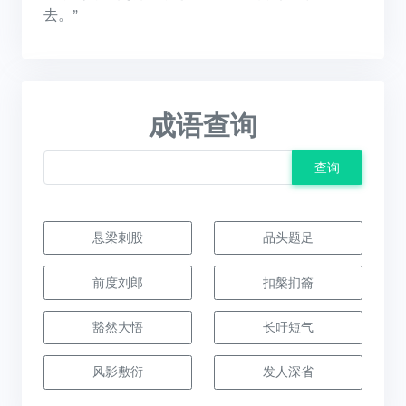
去。”
成语查询
查询
悬梁刺股
品头题足
前度刘郎
扣槃扪籥
豁然大悟
长吁短气
风影敷衍
发人深省