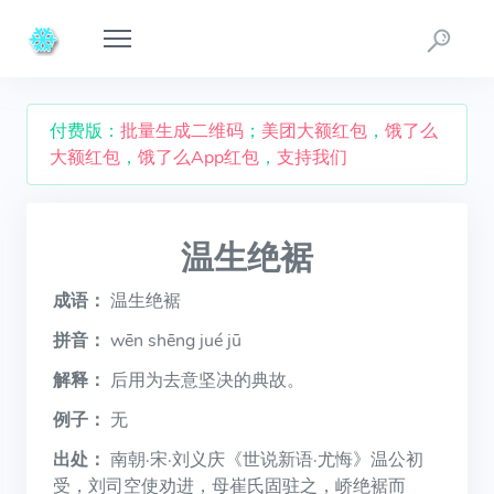
付费版：
批量生成二维码
；
美团大额红包
，
饿了么
大额红包
，
饿了么App红包
，
支持我们
温生绝裾
成语：
温生绝裾
拼音：
wēn shēng jué jū
解释：
后用为去意坚决的典故。
例子：
无
出处：
南朝·宋·刘义庆《世说新语·尤悔》温公初
受，刘司空使劝进，母崔氏固驻之，峤绝裾而