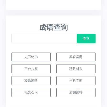
成语查询
查询
史不绝书
卖官卖爵
三台八座
跣足科头
凌杂米盐
当机立断
电光石火
后拥前呼