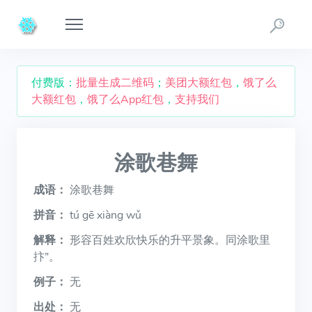
付费版：
批量生成二维码
；
美团大额红包
，
饿了么
大额红包
，
饿了么App红包
，
支持我们
涂歌巷舞
成语：
涂歌巷舞
拼音：
tú gē xiàng wǔ
解释：
形容百姓欢欣快乐的升平景象。同涂歌里
抃”。
例子：
无
出处：
无