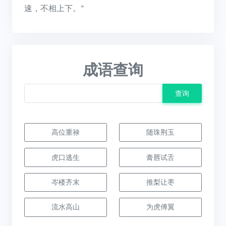
速，不相上下。”
成语查询
查询
高位重禄
随珠荆玉
虎口逃生
膏唇试舌
岑楼齐末
推梨让枣
流水高山
为虎傅翼