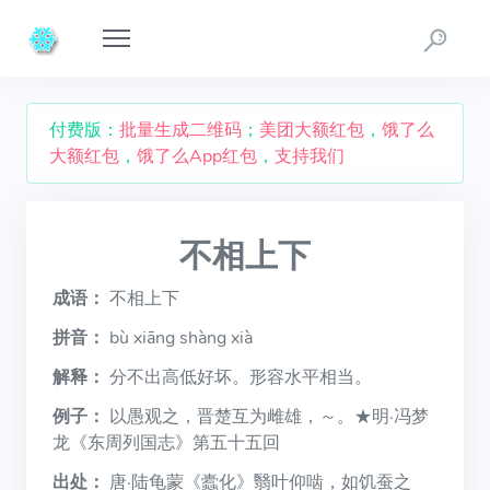
付费版：
批量生成二维码
；
美团大额红包
，
饿了么
大额红包
，
饿了么App红包
，
支持我们
不相上下
成语：
不相上下
拼音：
bù xiāng shàng xià
解释：
分不出高低好坏。形容水平相当。
例子：
以愚观之，晋楚互为雌雄，～。★明·冯梦
龙《东周列国志》第五十五回
出处：
唐·陆龟蒙《蠹化》翳叶仰啮，如饥蚕之