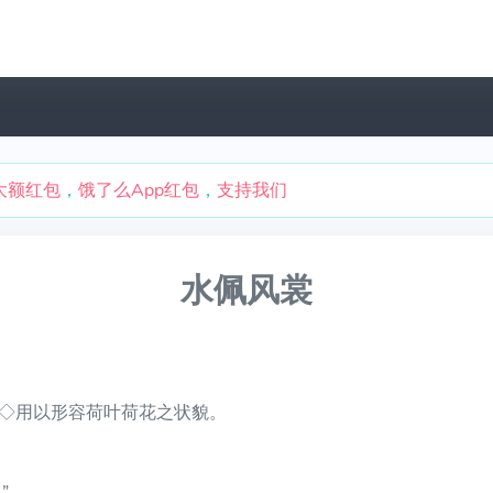
大额红包
，
饿了么App红包
，
支持我们
水佩风裳
◇用以形容荷叶荷花之状貌。
”。