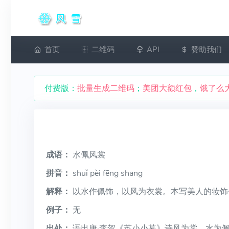
首页
二维码
API
赞助我们
付费版：
批量生成二维码
；
美团大额红包
，
饿了么
成语：
水佩风裳
拼音：
shuǐ pèi fēng shang
解释：
以水作佩饰，以风为衣裳。本写美人的妆饰
例子：
无
出处：
语出唐·李贺《苏小小墓》诗风为裳，水为佩