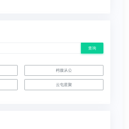
查询
枵腹从公
云屯星聚