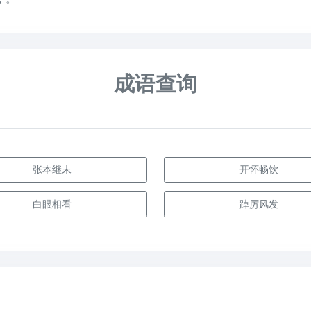
成语查询
张本继末
开怀畅饮
白眼相看
踔厉风发