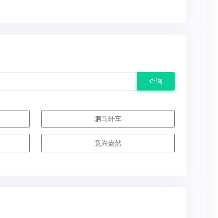
查询
驷马轩车
意兴盎然