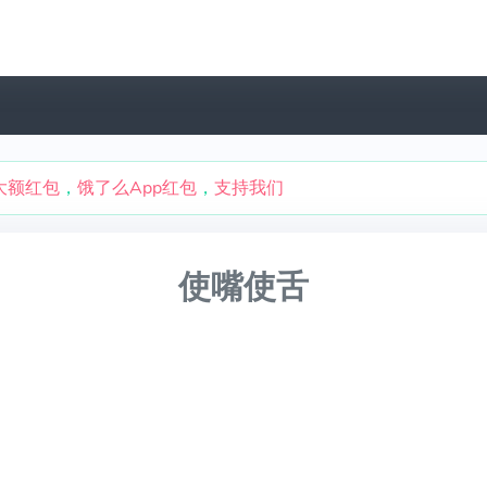
大额红包
，
饿了么App红包
，
支持我们
使嘴使舌