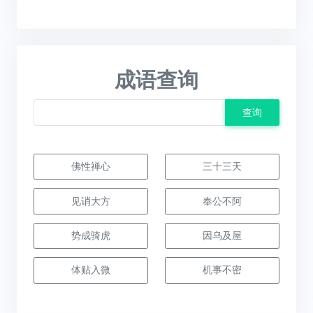
成语查询
查询
佛性禅心
三十三天
见诮大方
奉公不阿
势成骑虎
因乌及屋
体贴入微
机事不密