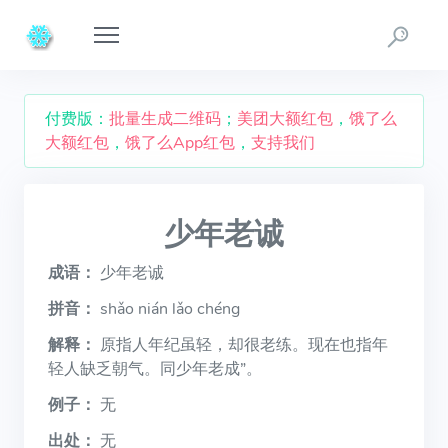
付费版：
批量生成二维码
；
美团大额红包
，
饿了么
大额红包
，
饿了么App红包
，
支持我们
少年老诚
成语：
少年老诚
拼音：
shǎo nián lǎo chéng
解释：
原指人年纪虽轻，却很老练。现在也指年
轻人缺乏朝气。同少年老成”。
例子：
无
出处：
无