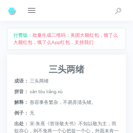
付费版：
批量生成二维码
；
美团大额红包
，
饿了么
大额红包
，
饿了么App红包
，
支持我们
三头两绪
成语：
三头两绪
拼音：
sān tóu liǎng xù
解释：
形容事务繁杂，不易弄清头绪。
例子：
无
出处：
宋·朱熹《答张敬夫书》不知以敬为主，而
欲存心，则不免将一个心把捉一个心，外面未有一