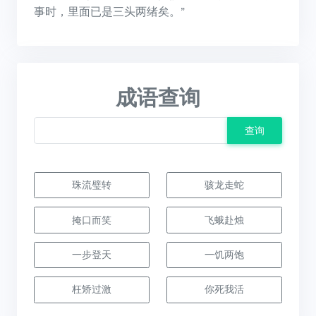
事时，里面已是三头两绪矣。”
成语查询
查询
珠流璧转
骇龙走蛇
掩口而笑
飞蛾赴烛
一步登天
一饥两饱
枉矫过激
你死我活