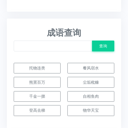
成语查询
查询
托物连类
餐风宿水
熊罴百万
尘垢秕糠
千金一掷
自相鱼肉
登高去梯
物华天宝