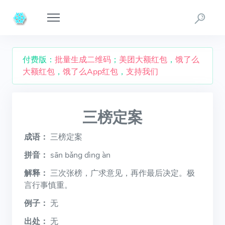
付费版：
批量生成二维码
；
美团大额红包
，
饿了么
大额红包
，
饿了么App红包
，
支持我们
三榜定案
成语：
三榜定案
拼音：
sān bǎng dìng àn
解释：
三次张榜，广求意见，再作最后决定。极
言行事慎重。
例子：
无
出处：
无