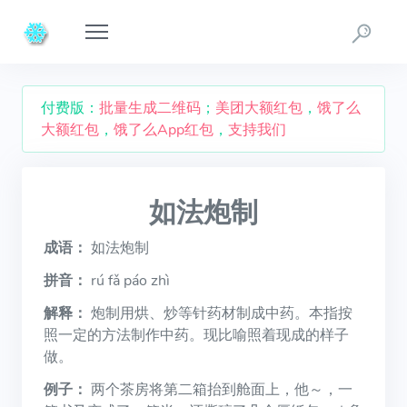
付费版：
批量生成二维码
；
美团大额红包
，
饿了么
大额红包
，
饿了么App红包
，
支持我们
如法炮制
成语：
如法炮制
拼音：
rú fǎ páo zhì
解释：
炮制用烘、炒等针药材制成中药。本指按
照一定的方法制作中药。现比喻照着现成的样子
做。
例子：
两个茶房将第二箱抬到舱面上，他～，一