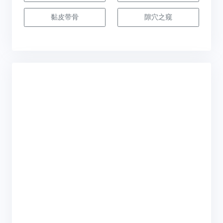
黏皮带骨
隙穴之窥