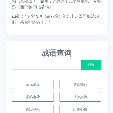
箱书又变成了一箱半，还撕碎了几个厚纸包。★鲁
迅《而已集·再谈香港》
出处：
清·李汝珍《镜花缘》第九十八回即如法炮
制，果然把阵破了。”
成语查询
查询
金无足赤
讷言敏行
潮鸣电挚
从谏如流
青山绿水
口传心授