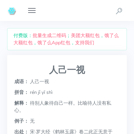
付费版：
批量生成二维码
；
美团大额红包
，
饿了么
大额红包
，
饿了么App红包
，
支持我们
人己一视
成语：
人己一视
拼音：
rén jǐ yī shì
解释：
待别人象待自己一样。比喻待人没有私
心。
例子：
无
出处：
宋·罗大经《鹤林玉露》卷二此正无意于