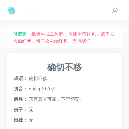
付费版：
批量生成二维码
；
美团大额红包
，
饿了么
大额红包
，
饿了么App红包
，
支持我们
确切不移
成语：
确切不移
拼音：
què qiè bù yí
解释：
形容真实可靠，不容怀疑。
例子：
无
出处：
无