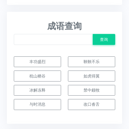
成语查询
查询
丰功盛烈
鞅鞅不乐
枕山栖谷
如虎得翼
冰解冻释
禁中颇牧
与时消息
改口沓舌