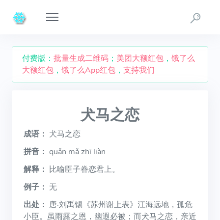
付费版：
批量生成二维码
；
美团大额红包
，
饿了么
大额红包
，
饿了么App红包
，
支持我们
犬马之恋
成语：
犬马之恋
拼音：
quǎn mǎ zhī liàn
解释：
比喻臣子眷恋君上。
例子：
无
出处：
唐·刘禹锡《苏州谢上表》江海远地，孤危
小臣。虽雨露之恩，幽遐必被；而犬马之恋，亲近