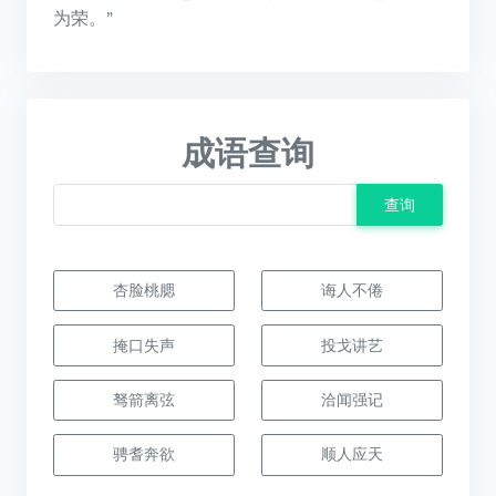
为荣。”
成语查询
查询
杏脸桃腮
诲人不倦
掩口失声
投戈讲艺
驽箭离弦
洽闻强记
骋耆奔欲
顺人应天