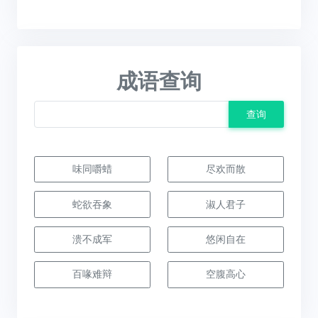
成语查询
查询
味同嚼蜡
尽欢而散
蛇欲吞象
淑人君子
溃不成军
悠闲自在
百喙难辩
空腹高心