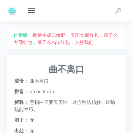
付费版：
批量生成二维码
；
美团大额红包
，
饿了么
大额红包
，
饿了么App红包
，
支持我们
曲不离口
成语：
曲不离口
拼音：
qǔ bù lí kǒu
解释：
意指曲子要天天唱，才会熟练精妙。比喻
熟能生巧。
例子：
无
出处：
无